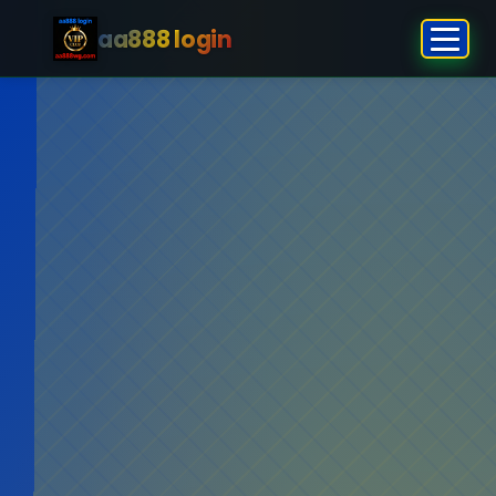
aa888 login