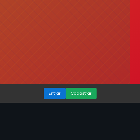
Entrar
Cadastrar