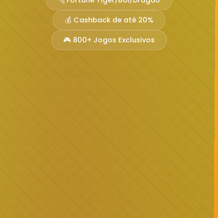
💰 Cashback de até 20%
🎮 800+ Jogos Exclusivos