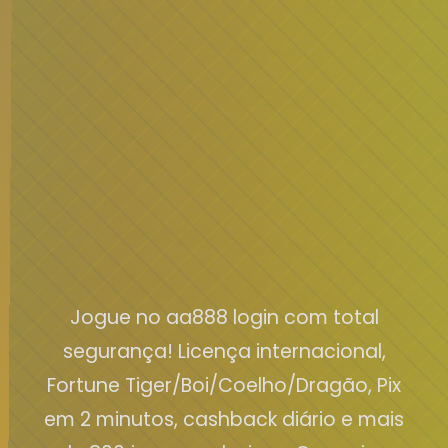
Jogue no aa888 login com total
segurança! Licença internacional,
Fortune Tiger/Boi/Coelho/Dragão, Pix
em 2 minutos, cashback diário e mais