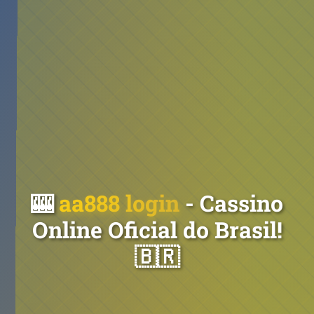
🎰
aa888 login
- Cassino
Online Oficial do Brasil!
🇧🇷