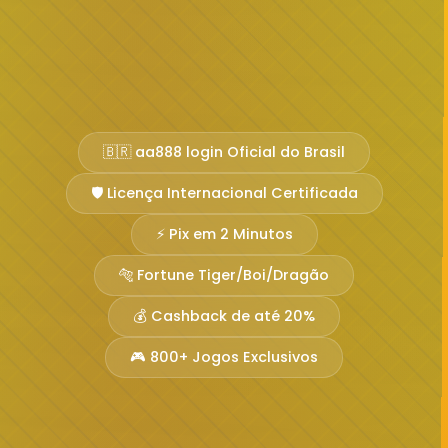
🇧🇷 aa888 login Oficial do Brasil
🛡️ Licença Internacional Certificada
⚡ Pix em 2 Minutos
🐅 Fortune Tiger/Boi/Dragão
💰 Cashback de até 20%
🎮 800+ Jogos Exclusivos