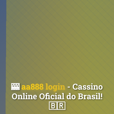
🎰
aa888 login
- Cassino
Online Oficial do Brasil!
🇧🇷