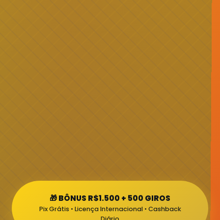
🎁 BÔNUS R$1.500 + 500 GIROS
Pix Grátis • Licença Internacional • Cashback
Diário