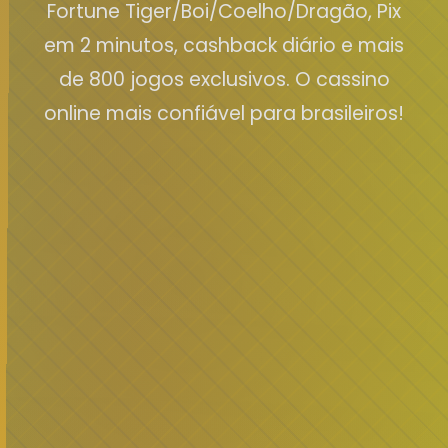
Fortune Tiger/Boi/Coelho/Dragão, Pix
em 2 minutos, cashback diário e mais
de 800 jogos exclusivos. O cassino
online mais confiável para brasileiros!