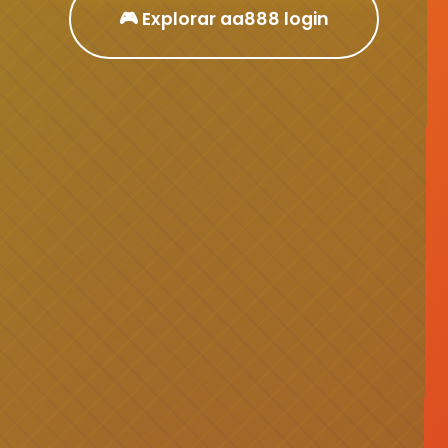
🎮 Explorar aa888 login