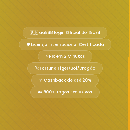
🇧🇷 aa888 login Oficial do Brasil
🛡️ Licença Internacional Certificada
⚡ Pix em 2 Minutos
🐅 Fortune Tiger/Boi/Dragão
💰 Cashback de até 20%
🎮 800+ Jogos Exclusivos