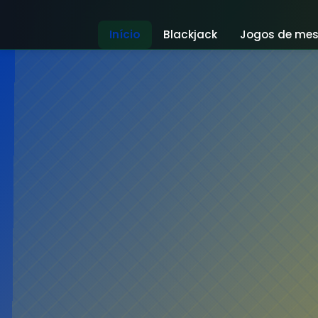
Início
Blackjack
Jogos de me