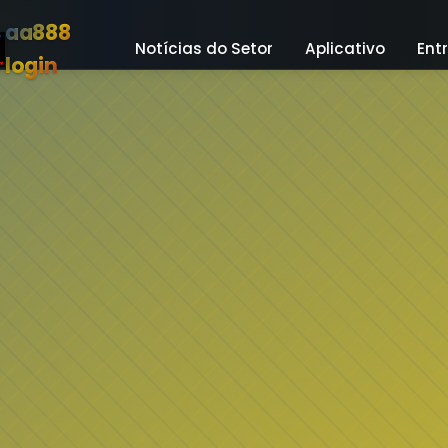
aa888
Notícias do Setor
Aplicativo
Ent
login