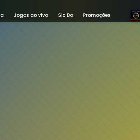
sa
Jogos ao vivo
Sic Bo
Promoções