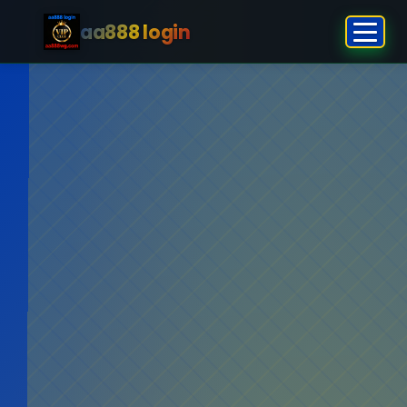
aa888 login