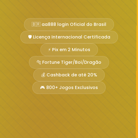
🇧🇷 aa888 login Oficial do Brasil
🛡️ Licença Internacional Certificada
⚡ Pix em 2 Minutos
🐅 Fortune Tiger/Boi/Dragão
💰 Cashback de até 20%
🎮 800+ Jogos Exclusivos