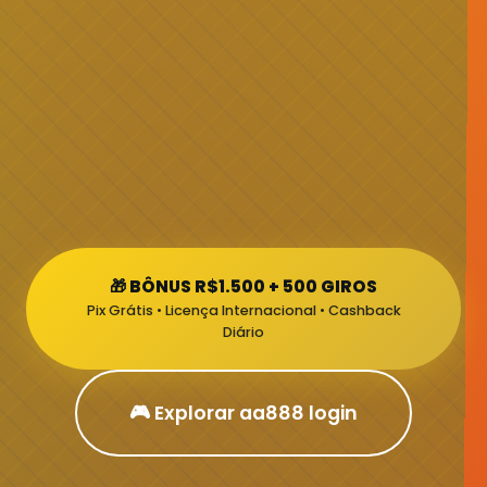
🎁 BÔNUS R$1.500 + 500 GIROS
Pix Grátis • Licença Internacional • Cashback
Diário
🎮 Explorar aa888 login