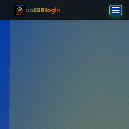
aa888 login