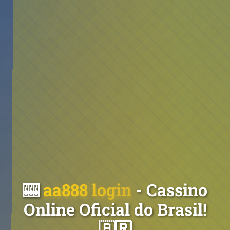
🎰
aa888 login
- Cassino
Online Oficial do Brasil!
🇧🇷