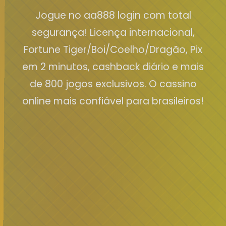
Jogue no aa888 login com total
segurança! Licença internacional,
Fortune Tiger/Boi/Coelho/Dragão, Pix
em 2 minutos, cashback diário e mais
de 800 jogos exclusivos. O cassino
online mais confiável para brasileiros!