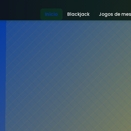
Início
Blackjack
Jogos de me