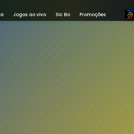
sa
Jogos ao vivo
Sic Bo
Promoções