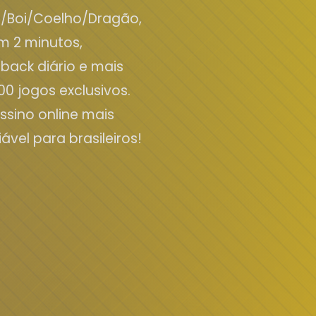
r/Boi/Coelho/Dragão,
em 2 minutos,
back diário e mais
00 jogos exclusivos.
ssino online mais
ável para brasileiros!