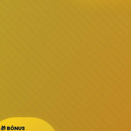
🎁 BÔNUS