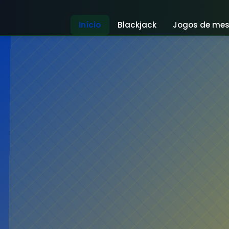
Início
Blackjack
Jogos de me