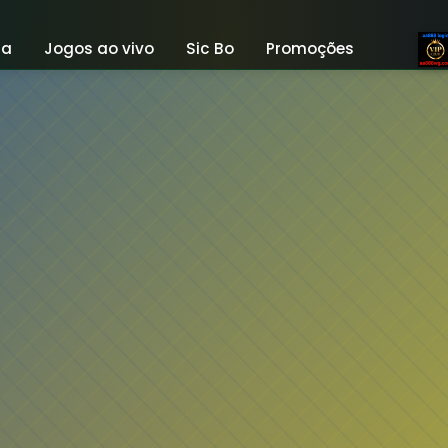
sa
Jogos ao vivo
Sic Bo
Promoções