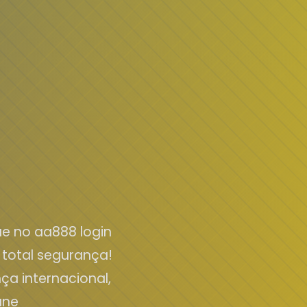
e no aa888 login
total segurança!
nça internacional,
une