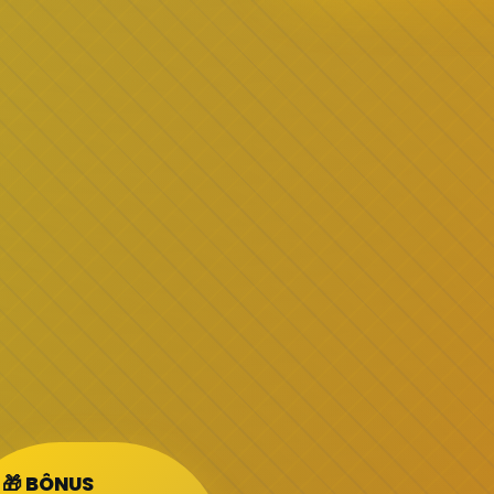
🎁 BÔNUS