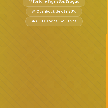
🐅 Fortune Tiger/Boi/Dragão
💰 Cashback de até 20%
🎮 800+ Jogos Exclusivos