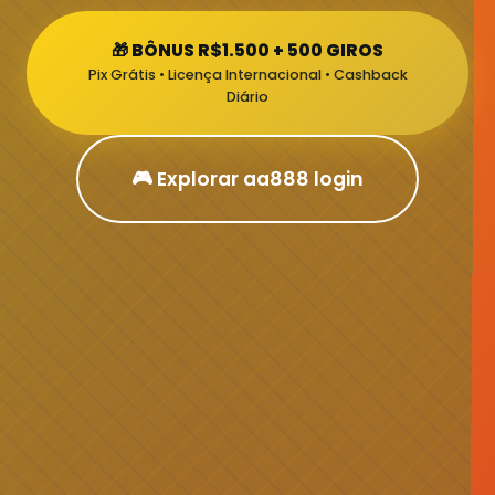
🎁 BÔNUS R$1.500 + 500 GIROS
Pix Grátis • Licença Internacional • Cashback
Diário
🎮 Explorar aa888 login