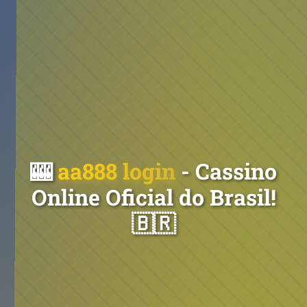
🎰
aa888 login
- Cassino
Online Oficial do Brasil!
🇧🇷